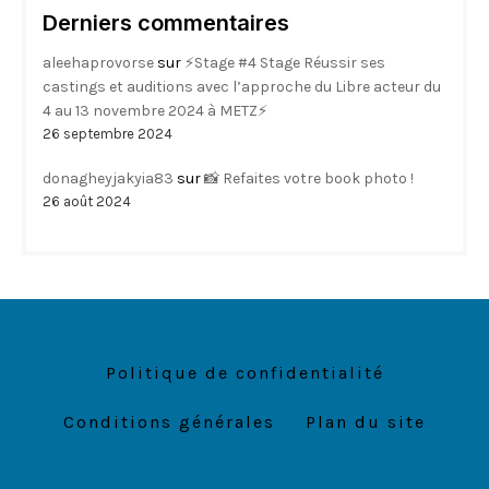
Derniers commentaires
aleehaprovorse
sur
⚡Stage #4 Stage Réussir ses
castings et auditions avec l’approche du Libre acteur du
4 au 13 novembre 2024 à METZ⚡
26 septembre 2024
donagheyjakyia83
sur
📸 Refaites votre book photo !
26 août 2024
Politique de confidentialité
Conditions générales
Plan du site